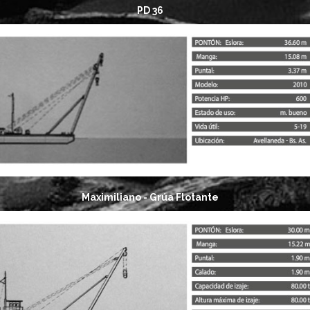
PD 36
Maximiliano - Grúa Flotante